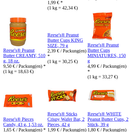
1,99
€
*
(1 kg = 42,34 €)
Reese's® Peanut
Butter Cups KING
Reese's® Peanut
SIZE, 79 g
Reese's® Peanut
Butter Cups
2,39
€
/ Packung(en)
Butter CREAMY, 510
MINIATURES, 150
*
g, 18 oz.
g
(1 kg = 30,25 €)
9,50
€
/ Packung(en) *
4,99
€
/ Packung(en)
(1 kg = 18,63 €)
*
(1 kg = 33,27 €)
Reese's® Sticks
Reese's® WHITE
Reese's® Pieces
Crispy Wafer Bar, 2
Peanut Butter Cups, 2
Candy, 43 g, 1,53 oz.
Pieces, 42 g
Stück, 39 g
1,65
€
/ Packung(en) *
1,99
€
/ Packung(en)
1,80
€
/ Packung(en)