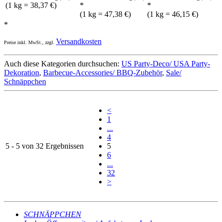
(1 kg = 38,37 €)
*
*
(1 kg = 47,38 €)
(1 kg = 46,15 €)
*
Versandkosten
Preise inkl. MwSt., zzgl.
Auch diese Kategorien durchsuchen:
US Party-Deco/ USA Party-
Dekoration
,
Barbecue-Accessories/ BBQ-Zubehör
,
Sale/
Schnäppchen
<
1
...
4
5 - 5 von 32 Ergebnissen
5
6
...
32
>
SCHNÄPPCHEN