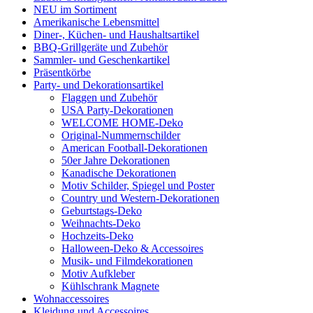
NEU im Sortiment
Amerikanische Lebensmittel
Diner-, Küchen- und Haushaltsartikel
BBQ-Grillgeräte und Zubehör
Sammler- und Geschenkartikel
Präsentkörbe
Party- und Dekorationsartikel
Flaggen und Zubehör
USA Party-Dekorationen
WELCOME HOME-Deko
Original-Nummernschilder
American Football-Dekorationen
50er Jahre Dekorationen
Kanadische Dekorationen
Motiv Schilder, Spiegel und Poster
Country und Western-Dekorationen
Geburtstags-Deko
Weihnachts-Deko
Hochzeits-Deko
Halloween-Deko & Accessoires
Musik- und Filmdekorationen
Motiv Aufkleber
Kühlschrank Magnete
Wohnaccessoires
Kleidung und Accessoires