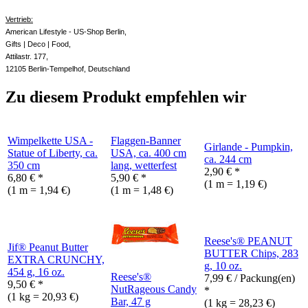
Vertrieb:
American Lifestyle - US-Shop Berlin,
Gifts | Deco | Food,
Attilastr. 177,
12105 Berlin-Tempelhof, Deutschland
Zu diesem Produkt empfehlen wir
Wimpelkette USA -
Flaggen-Banner
Girlande - Pumpkin,
Statue of Liberty, ca.
USA, ca. 400 cm
ca. 244 cm
350 cm
lang, wetterfest
2,90
€
*
6,80
€
*
5,90
€
*
(1 m = 1,19 €)
(1 m = 1,94 €)
(1 m = 1,48 €)
Reese's® PEANUT
Jif® Peanut Butter
BUTTER Chips, 283
EXTRA CRUNCHY,
g, 10 oz.
454 g, 16 oz.
Reese's®
7,99
€
/ Packung(en)
9,50
€
*
NutRageous Candy
*
(1 kg = 20,93 €)
Bar, 47 g
(1 kg = 28,23 €)