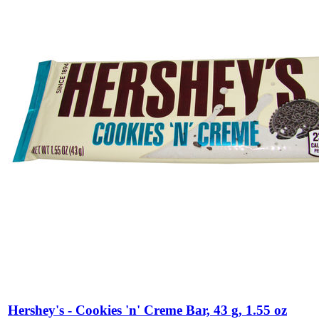
Hershey's - Cookies 'n' Creme Bar, 43 g, 1.55 oz