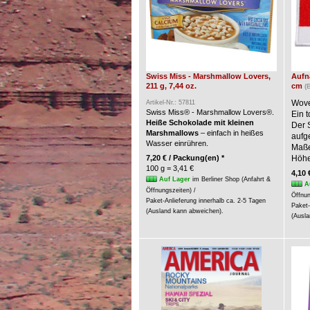
Swiss Miss - Marshmallow Lovers,
Aufnä
211 g, 7,44 oz.
cm
(
Wove
Artikel-Nr.: 57811
Swiss Miss® - Marshmallow Lovers®.
Ein t
Heiße Schokolade mit kleinen
Der 
Marshmallows
– einfach in heißes
aufg
Wasser einrühren.
Maße:
7,20 € / Packung(en) *
Höhe
100 g = 3,41 €
4,10 
Auf Lager
im Berliner Shop (Anfahrt &
A
Öffnungszeiten) /
Öffnun
Paket-Anlieferung innerhalb ca. 2-5 Tagen
Paket-
(Ausland kann abweichen).
(Ausla