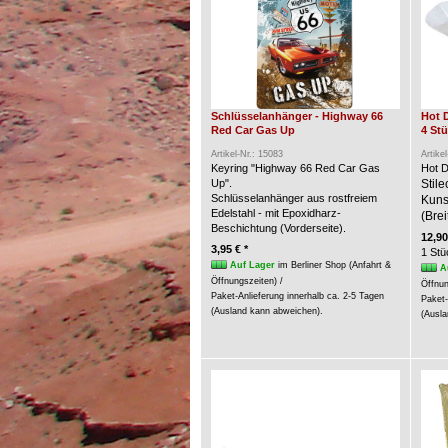
Schlüsselanhänger - Highway 66
Hot 
Red Car Gas Up
4 St
Artikel-Nr.: 15083
Artike
Keyring "Highway 66 Red Car Gas
Hot D
Up".
Stil
Schlüsselanhänger aus rostfreiem
Kunst
Edelstahl - mit Epoxidharz-
(Brei
Beschichtung (Vorderseite).
12,90
3,95 € *
1 Stü
Auf Lager
im Berliner Shop (Anfahrt &
A
Öffnungszeiten) /
Öffnun
Paket-Anlieferung innerhalb ca. 2-5 Tagen
Paket-
(Ausland kann abweichen).
(Ausla