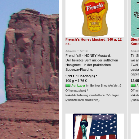
French's Honey Mustard, 340 g, 12
Blec
oz.
Kette
Artikel-Nr.: 58119
Artike
French's® - HONEY Mustard.
Tin S
Der beliebte Senf mit der süßlichen
we a
Honignote - in der praktischen
Zwei 
Squeeze-Flasche.
gesta
geprä
5,99 € / Flasche(n) *
100 g = 1,76 €
12,95
Auf Lager
im Berliner Shop (Anfahrt &
A
Öffnungszeiten) /
Öffnun
Paket-Anlieferung innerhalb ca. 2-5 Tagen
Paket-
(Ausland kann abweichen).
(Ausla