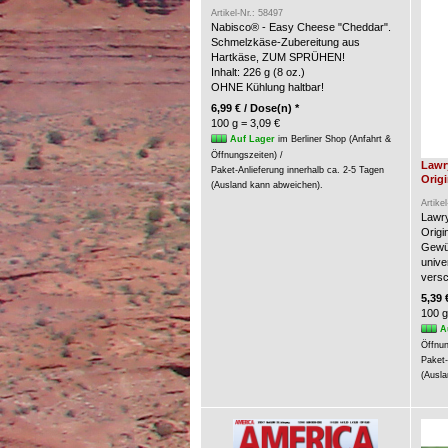
Artikel-Nr.: 58497
Nabisco® - Easy Cheese "Cheddar".
Schmelzkäse-Zubereitung aus
Hartkäse, ZUM SPRÜHEN!
Inhalt: 226 g (8 oz.)
OHNE Kühlung haltbar!
6,99 € / Dose(n) *
100 g = 3,09 €
Auf Lager
im Berliner Shop (Anfahrt &
Öffnungszeiten) /
Lawr
Paket-Anlieferung innerhalb ca. 2-5 Tagen
Origi
(Ausland kann abweichen).
Artike
Lawry
Origin
Gewür
unive
versc
5,39 
100 g
A
Öffnun
Paket-
(Ausla