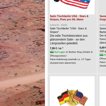
Satin Tischläufer USA - Stars &
Swee
Stripes, Preis pro lfd. Meter
Origi
Artikel-Nr.: 44183
Artike
Satin Tischläufer "USA - Stars &
Swee
Stripes".
Barbe
Die edle Tischdekoration aus
Der l
Gesc
glänzendem Satin - an den
über
Längsseiten gekettelt.
5,69 
7,95 € / m *
100 g
Auf Lager
im Berliner Shop (Anfahrt &
A
Öffnungszeiten) /
Öffnun
Paket-Anlieferung innerhalb ca. 2-5 Tagen
Paket-
(Ausland kann abweichen).
(Ausla