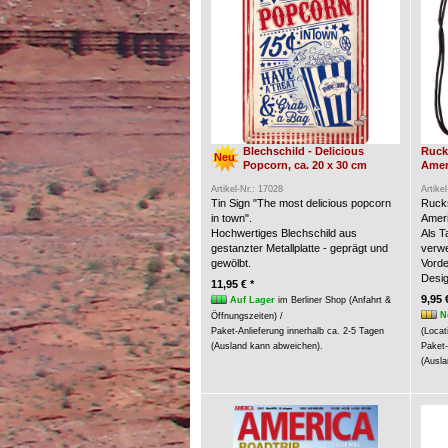
Blechschild - Delicious
Ruck
Neu
Popcorn, ca. 20 x 30 cm
Amer
Artikel-Nr.: 17028
Artike
Tin Sign "The most delicious popcorn
Rucks
in town".
Ameri
Hochwertiges Blechschild aus
Als 
gestanzter Metallplatte - geprägt und
verw
gewölbt.
Vorde
Desig
11,95 € *
9,95 
Auf Lager
im Berliner Shop (Anfahrt &
N
Öffnungszeiten) /
Paket-Anlieferung innerhalb ca. 2-5 Tagen
(Locat
(Ausland kann abweichen).
Paket-
(Ausla