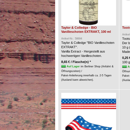
Taylor & Colledge - BIO
Toots
Vanilleschoten EXTRAKT, 100 ml
Artike
Toots
Artikel-Nr.: 58694
Taylor & Colledge "BIO Vanilleschoten
Der b
EXTRAKT".
10 g 
Vanilla Extract - Hergestellt aus
Made
hochwertigen Vanilleschoten.
0,25 
8,65 € / Flasche(n) *
100 g
Auf Lager
im Berliner Shop (Anfahrt &
A
Öffnungszeiten) /
Öffnun
Paket-Anlieferung innerhalb ca. 2-5 Tagen
Paket-
(Ausland kann abweichen).
(Ausla