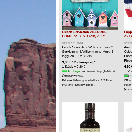
Lunch-Servietten WELCOME
Pappt
HOME, ca. 33 x 33 cm, 20 St.
26,7 
Artikel-Nr.: 16201
Artike
Lunch-Servietten "Welcome Home".
Amsca
Servietten mit Willkommens-Motiv, 3-
Colou
lagig, ca. 33 x 33 cm.
Pappt
Flagg
3,95 € / Packung(en) *
1 Stück = 0,20 €
4,50 
1 Stü
Auf Lager
im Berliner Shop (Anfahrt &
A
Öffnungszeiten) /
Paket-Anlieferung innerhalb ca. 2-5 Tagen
Öffnun
(Ausland kann abweichen).
Paket-
(Ausla