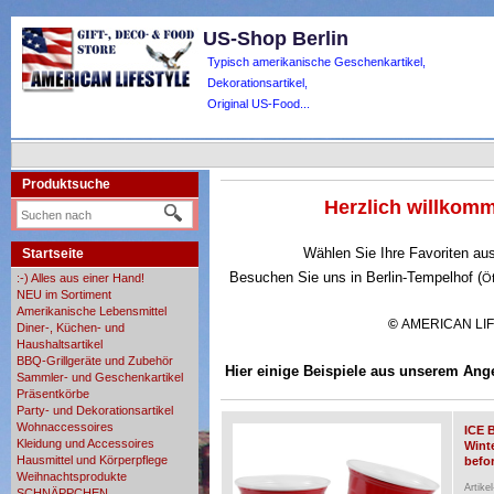
US-Shop Berlin
Typisch amerikanische Geschenkartikel,
Dekorationsartikel,
Original US-Food...
Produktsuche
Herzlich willko
Wählen Sie Ihre Favoriten au
Startseite
Besuchen Sie uns in Berlin-Tempelhof (
:-) Alles aus einer Hand!
Ö
NEU im Sortiment
Amerikanische Lebensmittel
©
AMERICAN LI
Diner-, Küchen- und
Haushaltsartikel
BBQ-Grillgeräte und Zubehör
Hier einige Beispiele aus unserem Ang
Sammler- und Geschenkartikel
Präsentkörbe
Party- und Dekorationsartikel
Wohnaccessoires
ICE 
Kleidung und Accessoires
Wint
Hausmittel und Körperpflege
befor
Weihnachtsprodukte
Artike
SCHNÄPPCHEN