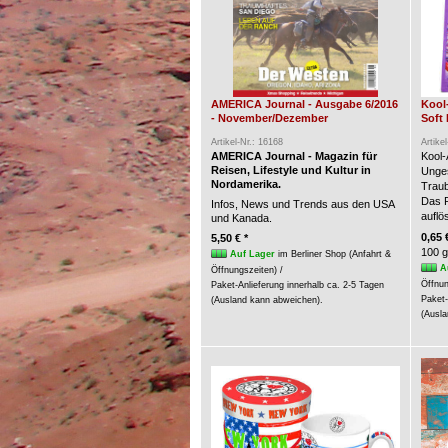
AMERICA Journal - Ausgabe 6/2016
Kool
- November/Dezember
Soft 
Artikel-Nr.: 16168
Artike
AMERICA Journal - Magazin für
Kool-
Reisen, Lifestyle und Kultur in
Unges
Nordamerika.
Trau
Das P
Infos, News und Trends aus den USA
auflö
und Kanada.
0,65 
5,50 € *
100 g
Auf Lager
im Berliner Shop (Anfahrt &
A
Öffnungszeiten) /
Öffnun
Paket-Anlieferung innerhalb ca. 2-5 Tagen
Paket-
(Ausland kann abweichen).
(Ausla