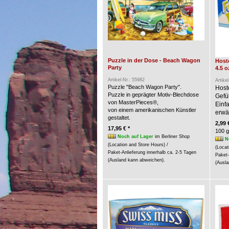
Puzzle in der Dose - Beach Wagon
Hoste
Party
4.5 o
Artikel-Nr.: 55982
Artike
Puzzle "Beach Wagon Party".
Host
Puzzle in geprägter Motiv-Blechdose
Gefü
von MasterPieces®,
Einf
von einem amerikanischen Künstler
erwär
gestaltet.
2,99 
17,95 € *
100 g
Noch auf Lager
im Berliner Shop
N
(Location and Store Hours) /
(Locat
Paket-Anlieferung innerhalb ca. 2-5 Tagen
Paket-
(Ausland kann abweichen).
(Ausla