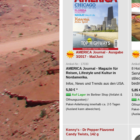
AMERICA Journal - Ausgabe
Neu
Neu
3/2017 - Mai/Juni
Artikel-Nr.: 17030
Artike
AMERICA Journal - Magazin für
8 Hot
Reisen, Lifestyle und Kultur in
Servi
Nordamerika.
stil
bedr
Infos, News und Trends aus den USA.
5,50 € *
5,85 
1 Stü
Auf Lager
im Berliner Shop (Anfahrt &
A
Öffnungszeiten) /
Paket-Anlieferung innerhalb ca. 2-5 Tagen
Öffnun
(Ausland kann abweichen).
Paket-
(Ausla
Kenny's - Dr Pepper Flavored
Candy Twists, 142 g