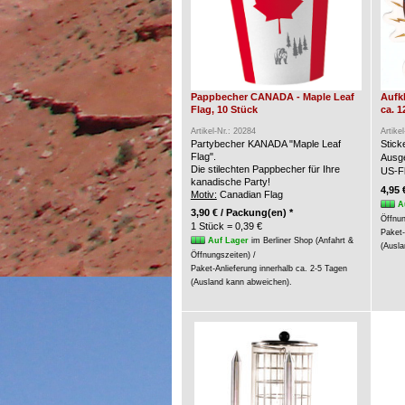
Pappbecher CANADA - Maple Leaf
Aufk
Flag, 10 Stück
ca. 1
Artikel-Nr.: 20284
Artike
Partybecher KANADA "Maple Leaf
Stic
Flag".
Ausge
Die stilechten Pappbecher für Ihre
US-Fl
kanadische Party!
4,95 
Motiv:
Canadian Flag
A
3,90 € / Packung(en) *
Öffnun
1 Stück = 0,39 €
Paket-
Auf Lager
im Berliner Shop (Anfahrt &
(Ausla
Öffnungszeiten) /
Paket-Anlieferung innerhalb ca. 2-5 Tagen
(Ausland kann abweichen).