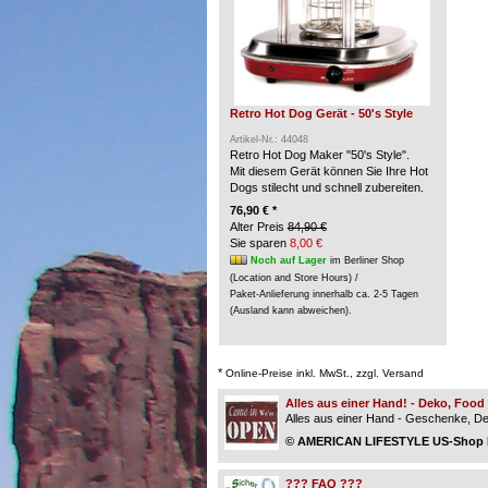
Retro Hot Dog Gerät - 50's Style
Artikel-Nr.: 44048
Retro Hot Dog Maker "50's Style".
Mit diesem Gerät können Sie Ihre Hot
Dogs stilecht und schnell zubereiten.
76,90 € *
Alter Preis
84,90 €
Sie sparen
8,00 €
Noch auf Lager
im Berliner Shop
(Location and Store Hours) /
Paket-Anlieferung innerhalb ca. 2-5 Tagen
(Ausland kann abweichen).
*
Online-Preise inkl. MwSt., zzgl. Versand
Alles aus einer Hand! - Deko, Foo
Alles aus einer Hand - Geschenke, Dek
© AMERICAN LIFESTYLE US-Shop Be
??? FAQ ???