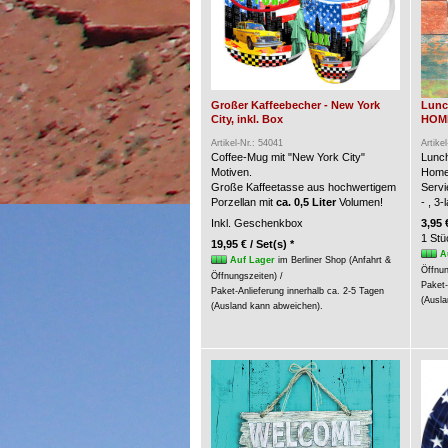
Großer Kaffeebecher - New York
Lunc
City, inkl. Box
HOME 
Artikel-Nr.: 54041
Artike
Coffee-Mug mit "New York City"
Lunch
Motiven.
Home
Große Kaffeetasse aus hochwertigem
Servi
Porzellan mit
ca. 0,5 Liter
Volumen!
- , 3
Inkl. Geschenkbox
3,95 
1 Stü
19,95 € / Set(s) *
A
Auf Lager
im Berliner Shop (Anfahrt &
Öffnun
Öffnungszeiten) /
Paket-
Paket-Anlieferung innerhalb ca. 2-5 Tagen
(Ausla
(Ausland kann abweichen).