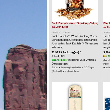
Jack Daniels Wood Smoking Chips,
Blech
ca. 2,94 Liter
10 x 
Artikel-Nr.: 44506
Artike
Jack Daniel's™ Wood Smoking Chips.
Tin P
Verleihen dem Grillgut das einzigartige
Die R
Aroma des Jack Daniel's™ Tennessee
besch
Whiskey.
möglic
11,99 € / Packung(en) *
3,20 
1 l = 4,08 €
N
Auf Lager
im Berliner Shop (Anfahrt &
(Locat
Öffnungszeiten) /
Paket-
Paket-Anlieferung innerhalb ca. 2-5 Tagen
(Ausla
(Ausland kann abweichen).