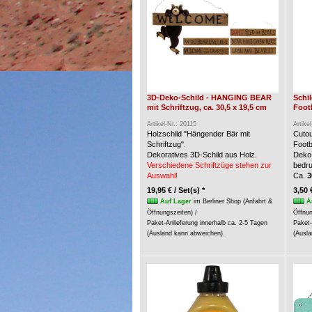
3D-Deko-Schild - HANGING BEAR
Schi
mit Schriftzug, ca. 30,5 x 19,5 cm
Foot
Artikel-Nr.: 20115
Artike
Holzschild "Hängender Bär mit
Cuto
Schriftzug".
Footb
Dekoratives 3D-Schild aus Holz.
Deko-
Verschiedene Schriftzüge stehen zur
bedru
Auswahl!
Ca.
3
19,95 € / Set(s) *
3,50 
Auf Lager
im Berliner Shop (Anfahrt &
A
Öffnungszeiten) /
Öffnun
Paket-Anlieferung innerhalb ca. 2-5 Tagen
Paket-
(Ausland kann abweichen).
(Ausla