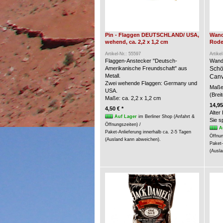
Pin - Flaggen DEUTSCHLAND/ USA,
Wand
wehend, ca. 2,2 x 1,2 cm
Rode
Artikel-Nr.: 55597
Artike
Flaggen-Anstecker "Deutsch-
Wand
Amerikanische Freundschaft" aus
Schö
Metall.
Canv
Zwei wehende Flaggen: Germany und
Maße 
USA.
(Brei
Maße: ca. 2,2 x 1,2 cm
14,95
4,50 € *
Alter
Auf Lager
im Berliner Shop (Anfahrt &
Sie 
Öffnungszeiten) /
A
Paket-Anlieferung innerhalb ca. 2-5 Tagen
Öffnun
(Ausland kann abweichen).
Paket-
(Ausla