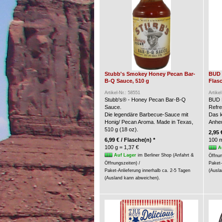
Stubb's Smokey Honey Pecan Bar-
BUD 
B-Q Sauce, 510 g
Flasc
Artikel-Nr.: 58551
Artike
Stubb's® - Honey Pecan Bar-B-Q
BUD 
Sauce.
Refre
Die legendäre Barbecue-Sauce mit
Das k
Honig/ Pecan Aroma. Made in Texas,
Anheu
510 g (18 oz).
2,95 
6,99 € / Flasche(n) *
100 m
100 g = 1,37 €
A
Auf Lager
im Berliner Shop (Anfahrt &
Öffnun
Öffnungszeiten) /
Paket-
Paket-Anlieferung innerhalb ca. 2-5 Tagen
(Ausla
(Ausland kann abweichen).