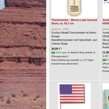
Thermometer - Moose Lake General
Jumb
Store, ca. 43,7 cm
HOME
Artikel-Nr.: 20039
Artike
Großes Metall-Thermometer im Retro-
Jumb
Design.
HOME
Wandthermometer mit Fahrenheit- und
Die p
Celsius Skala.
Begrü
Ausla
26,95 € *
11,85
Auf Lager
im Berliner Shop (Anfahrt &
1 m² 
Öffnungszeiten) /
A
Paket-Anlieferung innerhalb ca. 2-5 Tagen
(Ausland kann abweichen).
Öffnun
Paket-
(Ausla