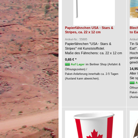
Papierfähnchen USA - Stars &
Blech
Stripes, ca. 22 x 12 cm
to Ea
Artikel-Nr.: 55895
Artike
Papierfähnchen "USA - Stars &
Tin S
Stripes" mit Kunststoffstiel.
Eat!".
Maße des Fähnchens: ca. 22 x 12 cm
Hochw
gesta
0,65 € *
gewöl
Auf Lager
im Berliner Shop (Anfahrt &
14,95
Öffnungszeiten) /
Alter
Paket-Anlieferung innerhalb ca. 2-5 Tagen
Sie 
(Ausland kann abweichen).
A
Öffnun
Paket-
(Ausla