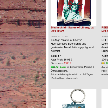
Blechschild - Statue of Liberty, ca.
REES
30 x 40 cm
510 g
Artikel-Nr.: 51549
Artike
Tin Sign "Statue of Liberty".
REES
Hochwertiges Blechschild aus
Lecke
gestanzter Metallplatte - geprägt und
dem G
gewölbt.
Erdn
14,95 € *
7,29 
Alter Preis
16,95 €
100 g
Sie sparen
2,00 €
N
Auf Lager
im Berliner Shop (Anfahrt &
(Locat
Öffnungszeiten) /
Paket-
Paket-Anlieferung innerhalb ca. 2-5 Tagen
(Ausla
(Ausland kann abweichen).