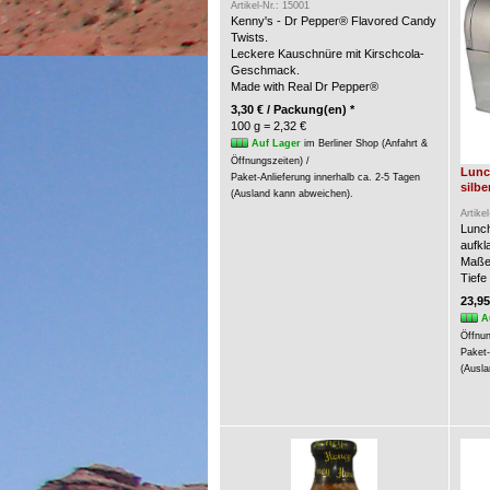
Artikel-Nr.: 15001
Kenny's - Dr Pepper® Flavored Candy
Twists.
Leckere Kauschnüre mit Kirschcola-
Geschmack.
Made with Real Dr Pepper®
3,30 € / Packung(en) *
100 g = 2,32 €
Auf Lager
im Berliner Shop (Anfahrt &
Öffnungszeiten) /
Lunc
Paket-Anlieferung innerhalb ca. 2-5 Tagen
silbe
(Ausland kann abweichen).
Artike
Lunch
aufkl
Maße:
Tiefe
23,95
A
Öffnun
Paket-
(Ausla