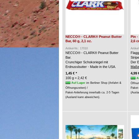
NECCO® - CLARK® Peanut Butter
Pin 
Bar, 60 g, 2,1 oz.
2,6 
Artikel-Nr.: 17010
Artike
NECCO® - CLARK® Peanut Butter
Flagg
Bar.
Strip
Crunchiger Schokoriegel mit
Der E
Erdnussbutter - Made in the USA.
Maße
1,45 € *
4,99 
100 g = 2,42 €
A
Auf Lager
im Berliner Shop (Anfahrt &
Öffnun
Öffnungszeiten) /
Paket-
Paket-Anlieferung innerhalb ca. 2-5 Tagen
(Ausla
(Ausland kann abweichen).