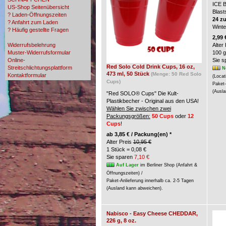
ICE 
US-Shop Seitenübersicht
Blast
? Laden-Öffnungszeiten
24 z
? Anfahrt zum Laden
Wint
? Häufig gestellte Fragen
? Zahlungsmöglichkeiten
2,99 
Widerrufsbelehrung
Alter
Muster-Widerrufsformular
100 g
Online-
Sie 
Red Solo Cold Drink Cups, 16 oz,
Streitschlichtungsplattform
N
473 ml, 50 Stück
(Menge: 50 Red Solo
Kontaktformular
(Locat
Cups)
Paket-
(Ausla
"Red SOLO® Cups" Die Kult-
Plastikbecher - Original aus den USA!
Wählen Sie zwischen zwei
Packungsgrößen:
50 Cups
oder
12
Cups
!
ab
3,85 € / Packung(en) *
Alter Preis
10,95 €
1 Stück = 0,08 €
Sie sparen
7,10 €
Auf Lager
im Berliner Shop (Anfahrt &
Öffnungszeiten) /
Paket-Anlieferung innerhalb ca. 2-5 Tagen
(Ausland kann abweichen).
Nabisco - Easy Cheese CHEDDAR,
226 g, 8 oz.