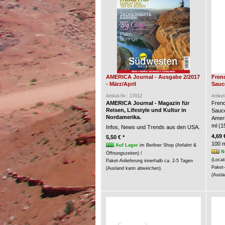
AMERICA Journal - Ausgabe 2/2017
Fren
- März/April
Sauce
Artikel-Nr.: 17012
Artike
AMERICA Journal - Magazin für
Frenc
Reisen, Lifestyle und Kultur in
Sauc
Nordamerika.
Ameri
ml (15
Infos, News und Trends aus den USA.
4,69 
5,50 € *
100 m
Auf Lager
im Berliner Shop (Anfahrt &
N
Öffnungszeiten) /
(Locat
Paket-Anlieferung innerhalb ca. 2-5 Tagen
Paket-
(Ausland kann abweichen).
(Ausla