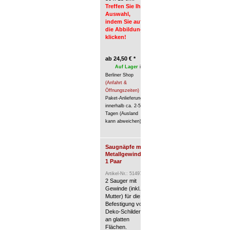
Treffen Sie Ihre
Auf Lager
im Berliner Shop
(
Auswahl,
Öffnungszeiten)
/
indem Sie auf
Paket-Anlieferung innerhalb ca. 2
die Abbildung
(Ausland kann abweichen).
klicken!
ab
24,50
€
*
Auf Lager
im
Berliner Shop
(Anfahrt &
Öffnungszeiten)
/
Paket-Anlieferung
innerhalb ca. 2-5
Tagen (Ausland
kann abweichen).
Saugnäpfe mit
Metallgewinde,
1 Paar
Artikel-Nr.: 51497
2 Sauger mit
Gewinde (inkl.
Mutter) für die
Befestigung von
Deko-Schildern
an glatten
Flächen.