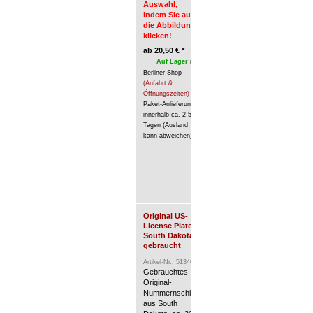
Auswahl,
Öffnungszeiten)
/
indem Sie auf
Paket-Anlieferung innerhalb ca. 2
die Abbildung
(Ausland kann abweichen).
klicken!
ab
20,50
€
*
Auf Lager
im
Berliner Shop
(Anfahrt &
Öffnungszeiten)
/
Paket-Anlieferung
innerhalb ca. 2-5
Tagen (Ausland
kann abweichen).
Original US-
Original US-License Plate 
License Plate
gebraucht
South Dakota,
Artikel-Nr.: 513421
gebraucht
Gebrauchtes Original-Numme
Artikel-Nr.: 513401
aus Texas, ca. 30 x 15 cm.
Gebrauchtes
Treffen Sie Ihre Auswahl, 
Original-
auf die Abbildung klicken!
Nummernschild
aus South