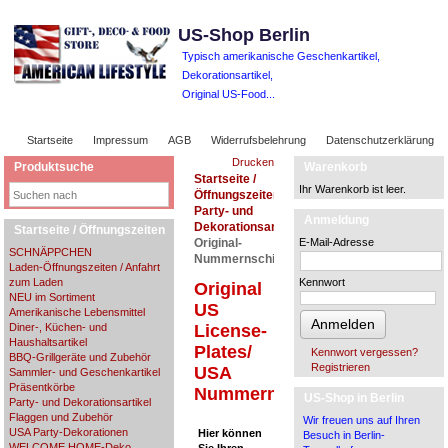
US-Shop Berlin
Typisch amerikanische Geschenkartikel,
Dekorationsartikel,
Original US-Food...
Startseite
Impressum
AGB
Widerrufsbelehrung
Datenschutzerklärung
Drucken
Produktsuche
Warenkorb
Startseite /
Ihr Warenkorb ist leer.
Öffnungszeiten
Party- und
Anmeldung
Dekorationsartikel
Startseite / Öffnungszeiten
Original-
E-Mail-Adresse
SCHNÄPPCHEN
Nummernschilder
Laden-Öffnungszeiten / Anfahrt
zum Laden
Kennwort
Original
NEU im Sortiment
US
Amerikanische Lebensmittel
Anmelden
Diner-, Küchen- und
License-
Haushaltsartikel
Plates/
Kennwort vergessen?
BBQ-Grillgeräte und Zubehör
Registrieren
USA
Sammler- und Geschenkartikel
Präsentkörbe
Nummernschilder
US-Shop in Berlin
Party- und Dekorationsartikel
Flaggen und Zubehör
Wir freuen uns auf Ihren
USA Party-Dekorationen
Hier können
Besuch in Berlin-
WELCOME HOME-Deko