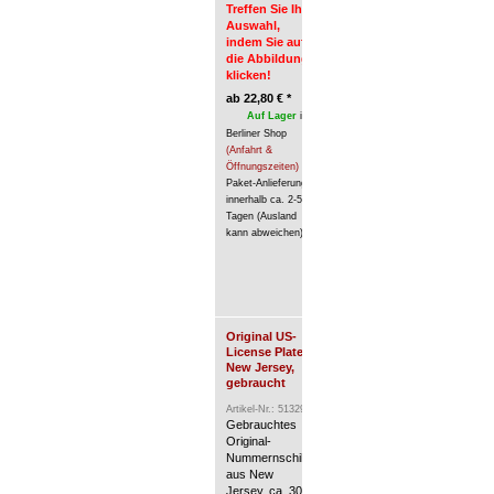
Öffnungszeiten)
/
Treffen Sie Ihre
Paket-Anlieferung innerhalb ca. 2
Auswahl,
(Ausland kann abweichen).
indem Sie auf
die Abbildung
klicken!
ab
22,80
€
*
Auf Lager
im
Berliner Shop
(Anfahrt &
Öffnungszeiten)
/
Paket-Anlieferung
innerhalb ca. 2-5
Tagen (Ausland
kann abweichen).
Original US-
License Plate
New Jersey,
gebraucht
Artikel-Nr.: 513293
Gebrauchtes
Original-
Nummernschild
aus New
Jersey, ca. 30 x