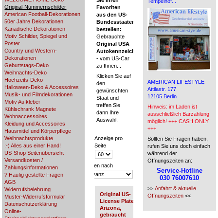
Sie Ihren
Tempelhof...
Original-Nummernschilder
Favoriten
American Football-Dekorationen
aus den US-
50er Jahre Dekorationen
Bundesstaaten
Kanadische Dekorationen
bestellen:
Motiv Schilder, Spiegel und
Gebrauchte
Poster
Original USA
Country und Western-
Autokennzeichen
Dekorationen
- vom US-Car
Geburtstags-Deko
zu Ihnen...
Weihnachts-Deko
Klicken Sie auf
Hochzeits-Deko
AMERICAN LIFESTYLE
den
Halloween-Deko & Accessoires
Attilastr. 177
gewünschten
Musik- und Filmdekorationen
12105 Berlin
Staat und
Motiv Aufkleber
treffen Sie
Hinweis: im Laden ist
Kühlschrank Magnete
dann Ihre
ausschließlich Barzahlung
Wohnaccessoires
Auswahl.
möglich! +++ CASH ONLY
Kleidung und Accessoires
+++
Hausmittel und Körperpflege
Weihnachtsprodukte
Anzeige pro
Sollten Sie Fragen haben,
:-) Alles aus einer Hand!
Seite
rufen Sie uns doch einfach
US-Shop Seitenübersicht
während der
Versandkosten /
Öffnungszeiten an:
Sortieren nach
Zahlungsinformationen
Service-Hotline
? Häufig gestellte Fragen
030 76007610
AGB
>>
Anfahrt & aktuelle
Widerrufsbelehrung
Original US-
Öffnungszeiten
<<
Muster-Widerrufsformular
License Plate
Datenschutzerklärung
Arizona,
Online-
gebraucht