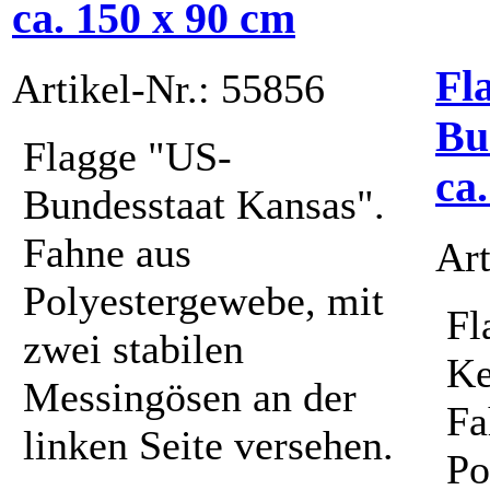
ca. 150 x 90 cm
Fl
Artikel-Nr.: 55856
Bu
Flagge "US-
ca
Bundesstaat Kansas".
Fahne aus
Art
Polyestergewebe, mit
Fl
zwei stabilen
Ke
Messingösen an der
Fa
linken Seite versehen.
Po