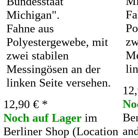
Mi
Bundesstaat
Fa
Michigan".
Po
Fahne aus
zw
Polyestergewebe, mit
Me
zwei stabilen
li
Messingösen an der
linken Seite versehen.
12,
No
12,90 € *
Ber
Noch auf Lager
im
and
Berliner Shop (Location