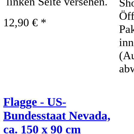
linken Seite versehen.
Sh
Öff
12,90 € *
Pak
inn
(A
ab
Flagge - US-
Bundesstaat Nevada,
ca. 150 x 90 cm