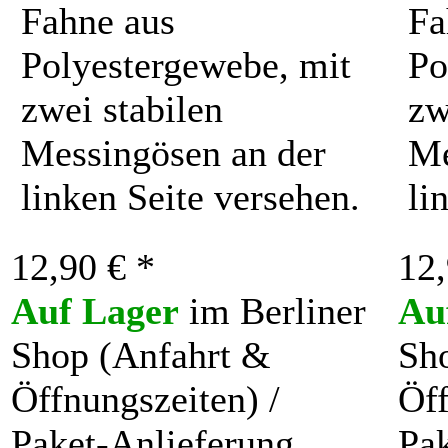
Fahne aus
Fa
Polyestergewebe, mit
Po
zwei stabilen
zw
Messingösen an der
Me
linken Seite versehen.
li
12,90 € *
12,
Auf Lager
im Berliner
Au
Shop (Anfahrt &
Sh
Öffnungszeiten) /
Öff
Paket-Anlieferung
Pak