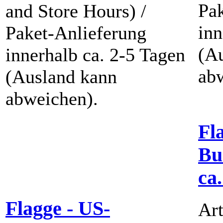
Pak
and Store Hours) /
inn
Paket-Anlieferung
(A
innerhalb ca. 2-5 Tagen
ab
(Ausland kann
abweichen).
Fl
Bu
ca
Flagge - US-
Art