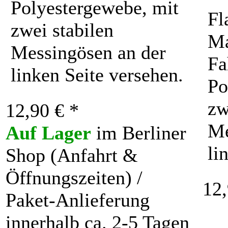
Polyestergewebe, mit
Fl
zwei stabilen
Ma
Messingösen an der
Fa
linken Seite versehen.
Po
zw
12,90 € *
Me
Auf Lager
im Berliner
li
Shop (Anfahrt &
Öffnungszeiten) /
12,
Paket-Anlieferung
innerhalb ca. 2-5 Tagen