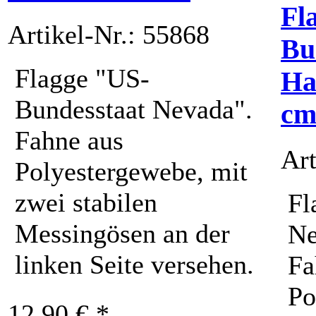
Fl
Artikel-Nr.: 55868
Bu
Flagge "US-
Ha
Bundesstaat Nevada".
c
Fahne aus
Art
Polyestergewebe, mit
zwei stabilen
Fl
Messingösen an der
Ne
linken Seite versehen.
Fa
Po
12,90 € *