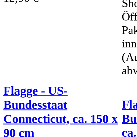
Sh
Öff
Pak
inn
(A
ab
Flagge - US-
Fl
Bundesstaat
Bu
Connecticut, ca. 150 x
ca
90 cm