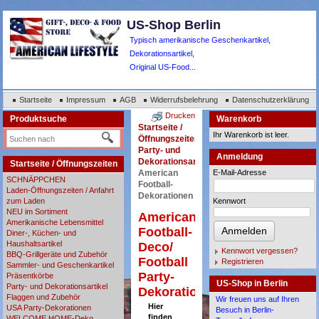
US-Shop Berlin
Typisch amerikanische Geschenkartikel,
Dekorationsartikel,
Original US-Food...
Startseite
Impressum
AGB
Widerrufsbelehrung
Datenschutzerklärung
Drucken
Produktsuche
Warenkorb
Startseite /
Ihr Warenkorb ist leer.
Öffnungszeiten
Party- und
Anmeldung
Dekorationsartikel
Startseite / Öffnungszeiten
American
E-Mail-Adresse
SCHNÄPPCHEN
Football-
Laden-Öffnungszeiten / Anfahrt
Dekorationen
zum Laden
Kennwort
NEU im Sortiment
American
Amerikanische Lebensmittel
Football-
Anmelden
Diner-, Küchen- und
Haushaltsartikel
Deco/
Kennwort vergessen?
BBQ-Grillgeräte und Zubehör
Football
Registrieren
Sammler- und Geschenkartikel
Party-
Präsentkörbe
US-Shop in Berlin
Party- und Dekorationsartikel
Dekoration
Flaggen und Zubehör
Wir freuen uns auf Ihren
Hier
USA Party-Dekorationen
Besuch in Berlin-
finden
WELCOME HOME-Deko