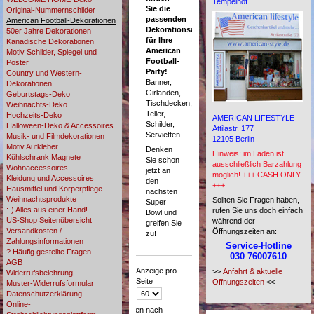
Tempelhof...
Sie die
Original-Nummernschilder
passenden
American Football-Dekorationen
Dekorationsartikel
50er Jahre Dekorationen
für Ihre
Kanadische Dekorationen
American
Motiv Schilder, Spiegel und
Football-
Poster
Party!
Country und Western-
Banner,
Dekorationen
Girlanden,
Geburtstags-Deko
Tischdecken,
Weihnachts-Deko
Teller,
Hochzeits-Deko
AMERICAN LIFESTYLE
Schilder,
Halloween-Deko & Accessoires
Attilastr. 177
Servietten...
Musik- und Filmdekorationen
12105 Berlin
Motiv Aufkleber
Denken
Hinweis: im Laden ist
Kühlschrank Magnete
Sie schon
ausschließlich Barzahlung
Wohnaccessoires
jetzt an
möglich! +++ CASH ONLY
Kleidung und Accessoires
den
+++
Hausmittel und Körperpflege
nächsten
Weihnachtsprodukte
Sollten Sie Fragen haben,
Super
:-) Alles aus einer Hand!
rufen Sie uns doch einfach
Bowl und
US-Shop Seitenübersicht
während der
greifen Sie
Versandkosten /
Öffnungszeiten an:
zu!
Zahlungsinformationen
Service-Hotline
? Häufig gestellte Fragen
030 76007610
AGB
Anzeige pro
>>
Anfahrt & aktuelle
Widerrufsbelehrung
Seite
Öffnungszeiten
<<
Muster-Widerrufsformular
Datenschutzerklärung
Online-
Sortieren nach