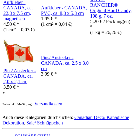
Aufkleber -
RANCHER®
CANADA, ca.
Aufkleber - CANADA,
Original Hard Candy,
22,8 x 7,5 cm,
PVC, ca. 8,8 x 5,8 cm
198 g, 7 oz.
magnetisch
1,95
€
*
5,20
€
/ Packung(en)
4,50
€
*
(1 cm² = 0,04 €)
*
(1 cm² = 0,03 €)
(1 kg = 26,26 €)
Pins/ Anstecker -
CANADA, ca. 2,5 x 3,0
cm
Pins/ Anstecker -
3,99
€
*
CANADA, ca.
2,0 x 2,1 cm
3,50
€
*
*
Versandkosten
Preise inkl. MwSt., zzgl.
Auch diese Kategorien durchsuchen:
Canadian Deco/ Kanadische
Dekoration
,
Sale/ Schnäppchen