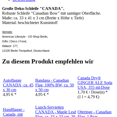
Große Deko-Schleife "CANADA".
Robuste Schleife "Canadian Bow" mit samtiger Oberfläche.
Maße: ca. 33 x 41 x 3 cm (Breite x Höhe x Tiefe)
Material: beschichteter Kunststoff
Vertrieb:
American Lifestyle - US-Shop Berlin,
Gifts | Deco | Food,
Attilastr. 177,
12105 Berlin-Tempelhof, Deutschland
Zu diesem Produkt empfehlen wir
Canada Dry®
Autoflagge
Bandana - Canadian
GINGER ALE Soda
CANADA, ca. 45
Flag, 100% BW, ca. 50
USA, 355 ml-Dose
x 30 cm
x 50 cm
1,70
€
/ Dose(n) *
4,95
€
*
4,95
€
*
(1 l = 4,79 €)
Lunch-Servietten
Handflagge -
CANADA - Maple Leaf
Ohrringe - Canadian
Canada, mit
Flag, ca. 33 x 33 cm, 20
Flag, 1 Paar