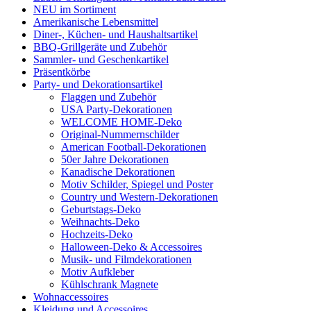
NEU im Sortiment
Amerikanische Lebensmittel
Diner-, Küchen- und Haushaltsartikel
BBQ-Grillgeräte und Zubehör
Sammler- und Geschenkartikel
Präsentkörbe
Party- und Dekorationsartikel
Flaggen und Zubehör
USA Party-Dekorationen
WELCOME HOME-Deko
Original-Nummernschilder
American Football-Dekorationen
50er Jahre Dekorationen
Kanadische Dekorationen
Motiv Schilder, Spiegel und Poster
Country und Western-Dekorationen
Geburtstags-Deko
Weihnachts-Deko
Hochzeits-Deko
Halloween-Deko & Accessoires
Musik- und Filmdekorationen
Motiv Aufkleber
Kühlschrank Magnete
Wohnaccessoires
Kleidung und Accessoires