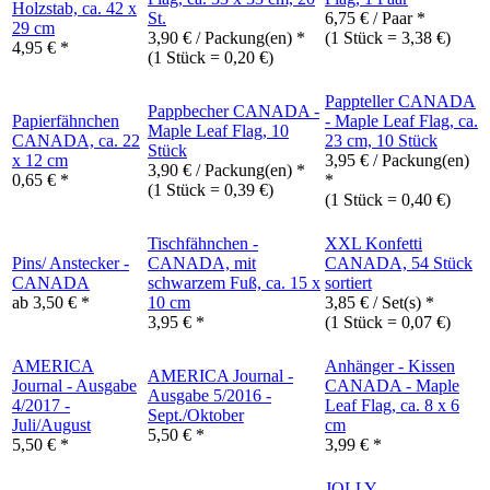
Holzstab, ca. 42 x
St.
6,75
€
/ Paar *
29 cm
3,90
€
/ Packung(en) *
(1 Stück = 3,38 €)
4,95
€
*
(1 Stück = 0,20 €)
Pappteller CANADA
Pappbecher CANADA -
Papierfähnchen
- Maple Leaf Flag, ca.
Maple Leaf Flag, 10
CANADA, ca. 22
23 cm, 10 Stück
Stück
x 12 cm
3,95
€
/ Packung(en)
3,90
€
/ Packung(en) *
0,65
€
*
*
(1 Stück = 0,39 €)
(1 Stück = 0,40 €)
Tischfähnchen -
XXL Konfetti
Pins/ Anstecker -
CANADA, mit
CANADA, 54 Stück
CANADA
schwarzem Fuß, ca. 15 x
sortiert
ab
3,50
€
*
10 cm
3,85
€
/ Set(s) *
3,95
€
*
(1 Stück = 0,07 €)
AMERICA
Anhänger - Kissen
AMERICA Journal -
Journal - Ausgabe
CANADA - Maple
Ausgabe 5/2016 -
4/2017 -
Leaf Flag, ca. 8 x 6
Sept./Oktober
Juli/August
cm
5,50
€
*
5,50
€
*
3,99
€
*
JOLLY