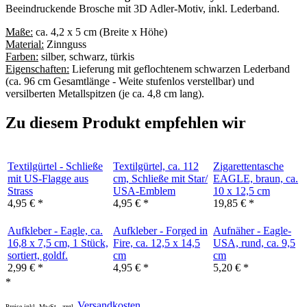
Beeindruckende Brosche mit 3D Adler-Motiv, inkl. Lederband.
Maße:
ca. 4,2 x 5 cm (Breite x Höhe)
Material:
Zinnguss
Farben:
silber, schwarz, türkis
Eigenschaften:
Lieferung mit geflochtenem schwarzen Lederband
(ca. 96 cm Gesamtlänge - Weite stufenlos verstellbar) und
versilberten Metallspitzen (je ca. 4,8 cm lang).
Zu diesem Produkt empfehlen wir
Textilgürtel - Schließe
Textilgürtel, ca. 112
Zigarettentasche
mit US-Flagge aus
cm, Schließe mit Star/
EAGLE, braun, ca.
Strass
USA-Emblem
10 x 12,5 cm
4,95
€
*
4,95
€
*
19,85
€
*
Aufkleber - Eagle, ca.
Aufkleber - Forged in
Aufnäher - Eagle-
16,8 x 7,5 cm, 1 Stück,
Fire, ca. 12,5 x 14,5
USA, rund, ca. 9,5
sortiert, goldf.
cm
cm
2,99
€
*
4,95
€
*
5,20
€
*
*
Versandkosten
Preise inkl. MwSt., zzgl.