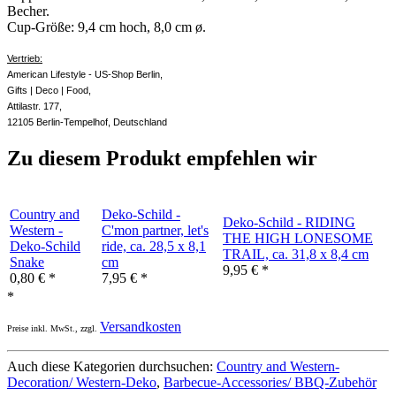
Becher.
Cup-Größe: 9,4 cm hoch, 8,0 cm ø.
Vertrieb:
American Lifestyle - US-Shop Berlin,
Gifts | Deco | Food,
Attilastr. 177,
12105 Berlin-Tempelhof, Deutschland
Zu diesem Produkt empfehlen wir
Country and
Deko-Schild -
Deko-Schild - RIDING
Western -
C'mon partner, let's
THE HIGH LONESOME
Deko-Schild
ride, ca. 28,5 x 8,1
TRAIL, ca. 31,8 x 8,4 cm
Snake
cm
9,95
€
*
0,80
€
*
7,95
€
*
*
Versandkosten
Preise inkl. MwSt., zzgl.
Auch diese Kategorien durchsuchen:
Country and Western-
Decoration/ Western-Deko
,
Barbecue-Accessories/ BBQ-Zubehör