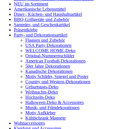
NEU im Sortiment
Amerikanische Lebensmittel
Diner-, Küchen- und Haushaltsartikel
BBQ-Grillgeräte und Zubehör
Sammler- und Geschenkartikel
Präsentkörbe
Party- und Dekorationsartikel
Flaggen und Zubehör
USA Party-Dekorationen
WELCOME HOME-Deko
Original-Nummernschilder
American Football-Dekorationen
50er Jahre Dekorationen
Kanadische Dekorationen
Motiv Schilder, Spiegel und Poster
Country und Western-Dekorationen
Geburtstags-Deko
Weihnachts-Deko
Hochzeits-Deko
Halloween-Deko & Accessoires
Musik- und Filmdekorationen
Motiv Aufkleber
Kühlschrank Magnete
Wohnaccessoires
Kleidung und Accessoires