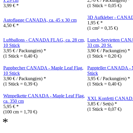
x 29 cm
2,70 € / Packung(en) *
3,99 € *
(1 Stück = 0,05 €)
3D Aufkleber - CANADA
Autoflagge CANADA, ca. 45 x 30 cm
1,95 € *
4,50 € *
(1 cm² = 0,35 €)
Luftballons - CANADA FLAG, ca. 28 cm,
Lunch-Servietten CANA
10 Stück
33 cm, 20 St.
3,95 € / Packung(en) *
3,90 € / Packung(en) *
(1 Stück = 0,40 €)
(1 Stück = 0,20 €)
Pappbecher CANADA - Maple Leaf Flag,
Pappteller CANADA - Ma
10 Stück
Stück
3,90 € / Packung(en) *
3,95 € / Packung(en) *
(1 Stück = 0,39 €)
(1 Stück = 0,40 €)
Wimpelkette CANADA - Maple Leaf Flag,
XXL Konfetti CANADA, 
ca. 350 cm
3,85 € / Set(s) *
5,95 € *
(1 Stück = 0,07 €)
(100 cm = 1,70 €)
*