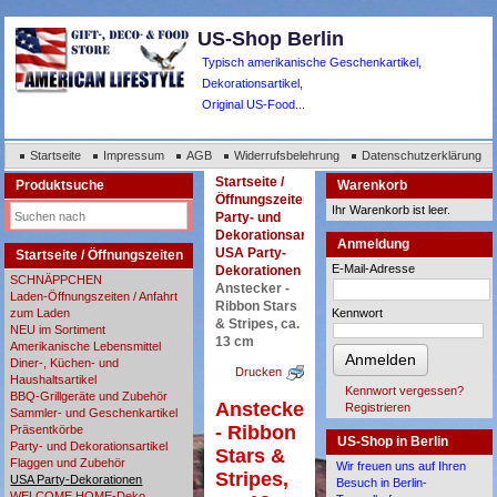
US-Shop Berlin
Typisch amerikanische Geschenkartikel,
Dekorationsartikel,
Original US-Food...
Startseite
Impressum
AGB
Widerrufsbelehrung
Datenschutzerklärung
Startseite /
Produktsuche
Warenkorb
Öffnungszeiten
Ihr Warenkorb ist leer.
Party- und
Dekorationsartikel
Anmeldung
USA Party-
Startseite / Öffnungszeiten
E-Mail-Adresse
Dekorationen
SCHNÄPPCHEN
Anstecker -
Laden-Öffnungszeiten / Anfahrt
Ribbon Stars
zum Laden
Kennwort
& Stripes, ca.
NEU im Sortiment
13 cm
Amerikanische Lebensmittel
Anmelden
Diner-, Küchen- und
Drucken
Haushaltsartikel
Kennwort vergessen?
BBQ-Grillgeräte und Zubehör
Anstecker
Registrieren
Sammler- und Geschenkartikel
- Ribbon
Präsentkörbe
US-Shop in Berlin
Party- und Dekorationsartikel
Stars &
Flaggen und Zubehör
Wir freuen uns auf Ihren
Stripes,
USA Party-Dekorationen
Besuch in Berlin-
WELCOME HOME-Deko