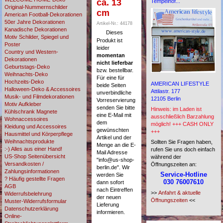
ca. 13
Tempelhof...
Original-Nummernschilder
cm
American Football-Dekorationen
50er Jahre Dekorationen
Artikel-Nr.: 44178
Kanadische Dekorationen
Dieses
Motiv Schilder, Spiegel und
Produkt ist
Poster
leider
Country und Western-
momentan
Dekorationen
nicht lieferbar
Geburtstags-Deko
bzw. bestellbar.
Weihnachts-Deko
Für eine für
Hochzeits-Deko
AMERICAN LIFESTYLE
beide Seiten
Halloween-Deko & Accessoires
Attilastr. 177
unverbindliche
Musik- und Filmdekorationen
12105 Berlin
Vorreservierung
Motiv Aufkleber
senden Sie bitte
Hinweis: im Laden ist
Kühlschrank Magnete
eine E-Mail mit
ausschließlich Barzahlung
Wohnaccessoires
dem
möglich! +++ CASH ONLY
Kleidung und Accessoires
gewünschten
+++
Hausmittel und Körperpflege
Artikel und der
Weihnachtsprodukte
Sollten Sie Fragen haben,
Menge an die E-
:-) Alles aus einer Hand!
rufen Sie uns doch einfach
Mail Adresse
US-Shop Seitenübersicht
während der
"
info@us-shop-
Versandkosten /
Öffnungszeiten an:
berlin.de
". Wir
Zahlungsinformationen
Service-Hotline
werden Sie
? Häufig gestellte Fragen
030 76007610
dann sofort
AGB
nach Eintreffen
>>
Anfahrt & aktuelle
Widerrufsbelehrung
der neuen
Öffnungszeiten
<<
Muster-Widerrufsformular
Lieferung
Datenschutzerklärung
informieren.
Online-