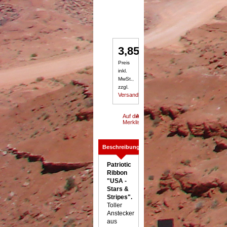
3,85
€
Preis
inkl.
MwSt.,
zzgl.
Versandkosten
Beschreibung
Patriotic
Ribbon
"USA -
Stars &
Stripes".
Toller
Anstecker
aus