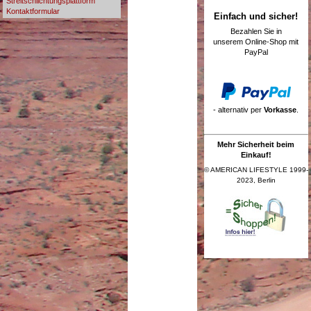
Streitschlichtungsplattform
Kontaktformular
Einfach und sicher!
Bezahlen Sie in
unserem Online-Shop mit
PayPal
- alternativ per
Vorkasse
.
Mehr Sicherheit beim
Einkauf!
© AMERICAN LIFESTYLE 1999-
2023, Berlin