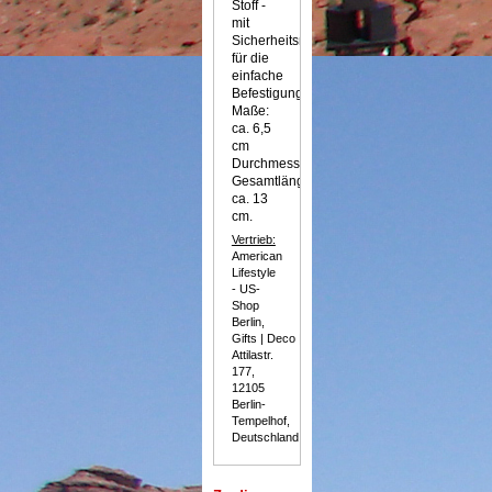
Stoff -
mit
Sicherheitsnadel
für die
einfache
Befestigung.
Maße:
ca. 6,5
cm
Durchmesser,
Gesamtlänge
ca. 13
cm.
Vertrieb:
American
Lifestyle
- US-
Shop
Berlin,
Gifts | Deco | Food,
Attilastr.
177,
12105
Berlin-
Tempelhof,
Deutschland