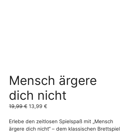
Mensch ärgere
dich nicht
Ursprünglicher
Aktueller
19,99
€
13,99
€
Preis
Preis
war:
ist:
Erlebe den zeitlosen Spielspaß mit „Mensch
19,99 €
13,99 €.
ärgere dich nicht“ – dem klassischen Brettspiel