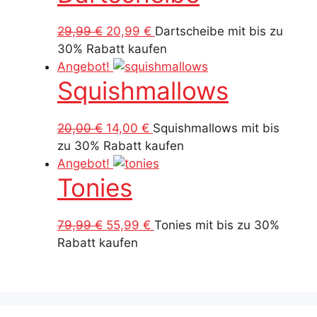
Ursprünglicher
Aktueller
29,99
€
20,99
€
Dartscheibe mit bis zu
Preis
Preis
30% Rabatt kaufen
war:
ist:
Angebot!
Squishmallows
29,99 €
20,99 €.
Ursprünglicher
Aktueller
20,00
€
14,00
€
Squishmallows mit bis
Preis
Preis
zu 30% Rabatt kaufen
war:
ist:
Angebot!
Tonies
20,00 €
14,00 €.
Ursprünglicher
Aktueller
79,99
€
55,99
€
Tonies mit bis zu 30%
Preis
Preis
Rabatt kaufen
war:
ist:
79,99 €
55,99 €.