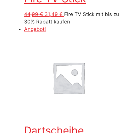
Ursprünglicher
Aktueller
44,99
€
31,49
€
Fire TV Stick mit bis zu
Preis
Preis
30% Rabatt kaufen
war:
ist:
Angebot!
44,99 €
31,49 €.
Dartscheibe