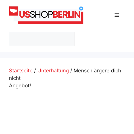
Zum
Inhalt
Menü
springen
Suchen
Startseite
/
Unterhaltung
/ Mensch ärgere dich
nicht
Angebot!