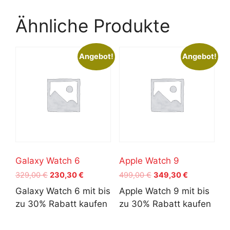
Ähnliche Produkte
Angebot!
Angebot!
Galaxy Watch 6
Apple Watch 9
Ursprünglicher
Aktueller
Ursprünglicher
Aktueller
329,00
€
230,30
€
499,00
€
349,30
€
Preis
Preis
Preis
Preis
Galaxy Watch 6 mit bis
Apple Watch 9 mit bis
war:
ist:
war:
ist:
zu 30% Rabatt kaufen
zu 30% Rabatt kaufen
329,00 €
230,30 €.
499,00 €
349,30 €.