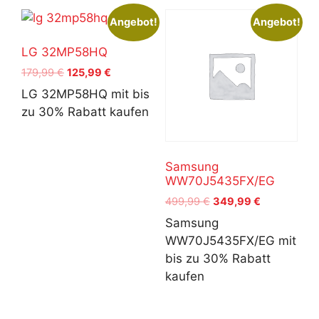
Angebot!
Angebot!
LG 32MP58HQ
Ursprünglicher
Aktueller
179,99
€
125,99
€
Preis
Preis
LG 32MP58HQ mit bis
war:
ist:
zu 30% Rabatt kaufen
179,99 €
125,99 €.
Samsung
WW70J5435FX/EG
Ursprünglicher
Aktueller
499,99
€
349,99
€
Preis
Preis
Samsung
war:
ist:
WW70J5435FX/EG mit
499,99 €
349,99 €.
bis zu 30% Rabatt
kaufen