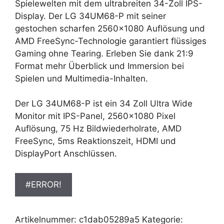
399,99 €
279,99 €.
Spielewelten mit dem ultrabreiten 34-Zoll IPS-
Display. Der LG 34UM68-P mit seiner
gestochen scharfen 2560×1080 Auflösung und
AMD FreeSync-Technologie garantiert flüssiges
Gaming ohne Tearing. Erleben Sie dank 21:9
Format mehr Überblick und Immersion bei
Spielen und Multimedia-Inhalten.
Der LG 34UM68-P ist ein 34 Zoll Ultra Wide
Monitor mit IPS-Panel, 2560×1080 Pixel
Auflösung, 75 Hz Bildwiederholrate, AMD
FreeSync, 5ms Reaktionszeit, HDMI und
DisplayPort Anschlüssen.
#ERROR!
Artikelnummer:
c1dab05289a5
Kategorie: