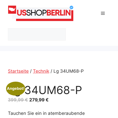
Zum
Inhalt
Menü
springen
Suchen
Startseite
/
Technik
/ Lg 34UM68-P
Lg 34UM68-P
Angebot!
Ursprünglicher
Aktueller
399,99
€
279,99
€
Preis
Preis
war:
ist:
Tauchen Sie ein in atemberaubende