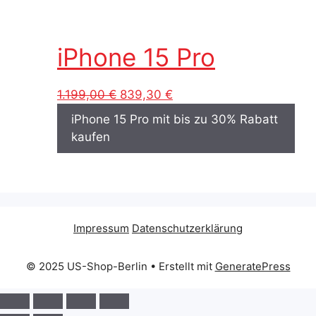
iPhone 15 Pro
Ursprünglicher
Aktueller
1.199,00
€
839,30
€
Preis
Preis
iPhone 15 Pro mit bis zu 30% Rabatt
war:
ist:
kaufen
1.199,00 €
839,30 €.
Impressum
Datenschutzerklärung
© 2025 US-Shop-Berlin
• Erstellt mit
GeneratePress