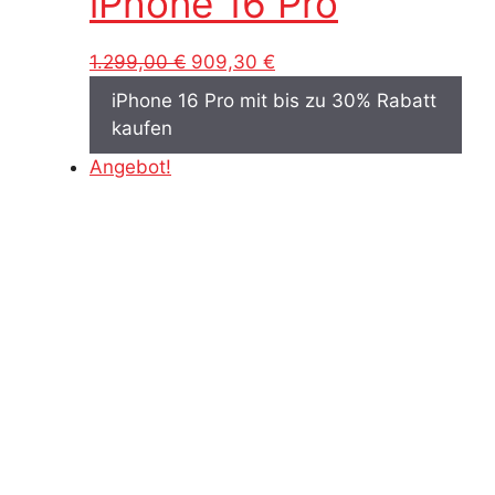
iPhone 16 Pro
Ursprünglicher
Aktueller
1.299,00
€
909,30
€
Preis
Preis
iPhone 16 Pro mit bis zu 30% Rabatt
war:
ist:
kaufen
1.299,00 €
909,30 €.
Angebot!