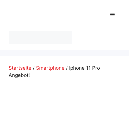
Zum
Inhalt
Menü
springen
Suchen
Startseite
/
Smartphone
/ Iphone 11 Pro
Angebot!