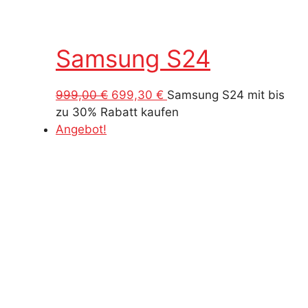
Samsung S24
Ursprünglicher
Aktueller
999,00
€
699,30
€
Samsung S24 mit bis
Preis
Preis
zu 30% Rabatt kaufen
war:
ist:
Angebot!
999,00 €
699,30 €.