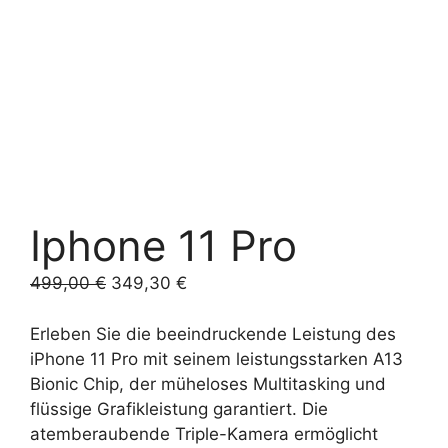
Iphone 11 Pro
Ursprünglicher
Aktueller
499,00
€
349,30
€
Preis
Preis
war:
ist:
Erleben Sie die beeindruckende Leistung des
499,00 €
349,30 €.
iPhone 11 Pro mit seinem leistungsstarken A13
Bionic Chip, der müheloses Multitasking und
flüssige Grafikleistung garantiert. Die
atemberaubende Triple-Kamera ermöglicht