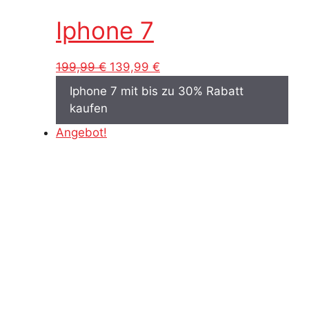
Iphone 7
Ursprünglicher
Aktueller
199,99
€
139,99
€
Preis
Preis
Iphone 7 mit bis zu 30% Rabatt
war:
ist:
kaufen
199,99 €
139,99 €.
Angebot!