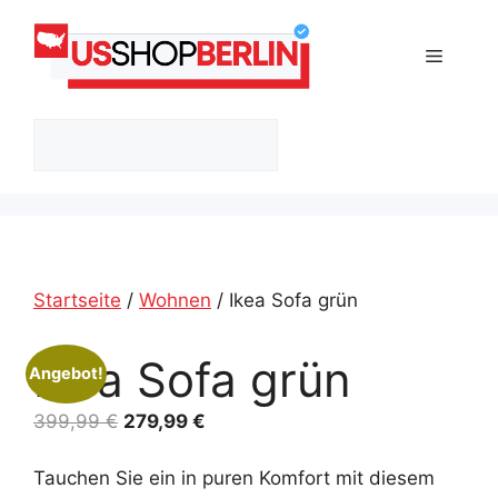
Zum
Inhalt
Menü
springen
Suchen
Startseite
/
Wohnen
/ Ikea Sofa grün
Ikea Sofa grün
Angebot!
Ursprünglicher
Aktueller
399,99
€
279,99
€
Preis
Preis
war:
ist:
Tauchen Sie ein in puren Komfort mit diesem