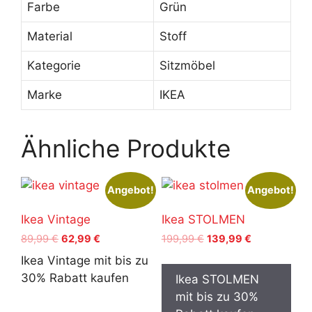
Farbe
Grün
Material
Stoff
Kategorie
Sitzmöbel
Marke
IKEA
Ähnliche Produkte
Angebot!
Angebot!
Ikea Vintage
Ikea STOLMEN
Ursprünglicher
Aktueller
Ursprünglicher
Aktueller
89,99
€
62,99
€
199,99
€
139,99
€
Preis
Preis
Preis
Preis
Ikea Vintage mit bis zu
war:
ist:
war:
ist:
30% Rabatt kaufen
Ikea STOLMEN
89,99 €
62,99 €.
199,99 €
139,99 €.
mit bis zu 30%