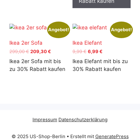
Rabatt kaufen
Angebot!
Angebot!
Ikea 2er Sofa
Ikea Elefant
Ursprünglicher
Aktueller
Ursprünglicher
Aktueller
299,00
€
209,30
€
9,99
€
6,99
€
Preis
Preis
Preis
Preis
Ikea 2er Sofa mit bis
Ikea Elefant mit bis zu
war:
ist:
war:
ist:
zu 30% Rabatt kaufen
30% Rabatt kaufen
299,00 €
209,30 €.
9,99 €
6,99 €.
Impressum
Datenschutzerklärung
© 2025 US-Shop-Berlin
• Erstellt mit
GeneratePress