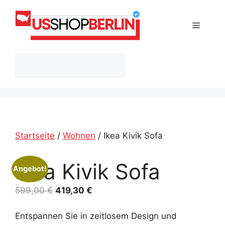
Zum
Inhalt
Menü
springen
Suchen
Startseite
/
Wohnen
/ Ikea Kivik Sofa
Ikea Kivik Sofa
Angebot!
Ursprünglicher
Aktueller
599,00
€
419,30
€
Preis
Preis
war:
ist:
Entspannen Sie in zeitlosem Design und