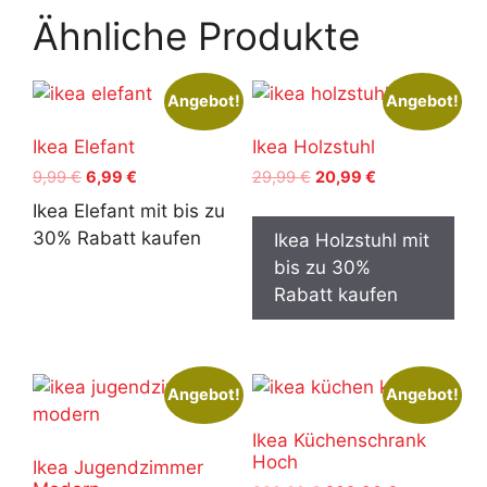
Ähnliche Produkte
Angebot!
Angebot!
Ikea Elefant
Ikea Holzstuhl
Ursprünglicher
Aktueller
Ursprünglicher
Aktueller
9,99
€
6,99
€
29,99
€
20,99
€
Preis
Preis
Preis
Preis
Ikea Elefant mit bis zu
war:
ist:
war:
ist:
30% Rabatt kaufen
Ikea Holzstuhl mit
9,99 €
6,99 €.
29,99 €
20,99 €.
bis zu 30%
Rabatt kaufen
Angebot!
Angebot!
Ikea Küchenschrank
Hoch
Ikea Jugendzimmer