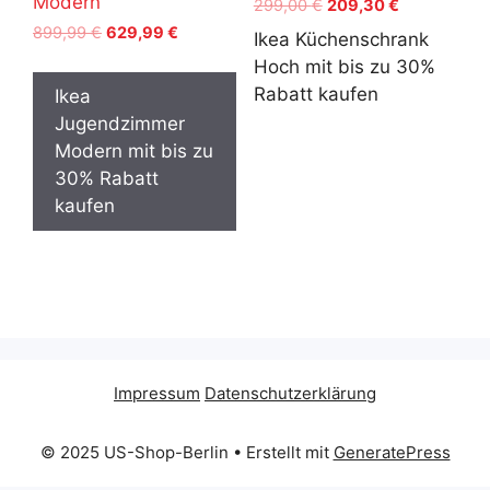
Modern
Ursprünglicher
Aktueller
299,00
€
209,30
€
Preis
Preis
Ursprünglicher
Aktueller
899,99
€
629,99
€
Ikea Küchenschrank
war:
ist:
Preis
Preis
Hoch mit bis zu 30%
299,00 €
209,30 €.
war:
ist:
Rabatt kaufen
Ikea
899,99 €
629,99 €.
Jugendzimmer
Modern mit bis zu
30% Rabatt
kaufen
Impressum
Datenschutzerklärung
© 2025 US-Shop-Berlin
• Erstellt mit
GeneratePress