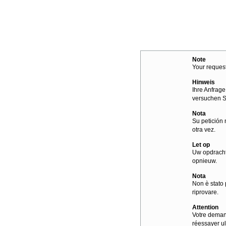
Note
Your request
Hinweis
Ihre Anfrage
versuchen S
Nota
Su petición 
otra vez.
Let op
Uw opdracht
opnieuw.
Nota
Non è stato 
riprovare.
Attention
Votre demand
réessayer ul