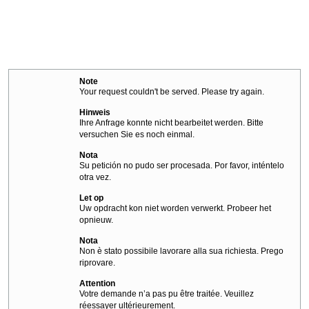
Note
Your request couldn't be served. Please try again.
Hinweis
Ihre Anfrage konnte nicht bearbeitet werden. Bitte
versuchen Sie es noch einmal.
Nota
Su petición no pudo ser procesada. Por favor, inténtelo
otra vez.
Let op
Uw opdracht kon niet worden verwerkt. Probeer het
opnieuw.
Nota
Non è stato possibile lavorare alla sua richiesta. Prego
riprovare.
Attention
Votre demande n’a pas pu être traitée. Veuillez
réessayer ultérieurement.