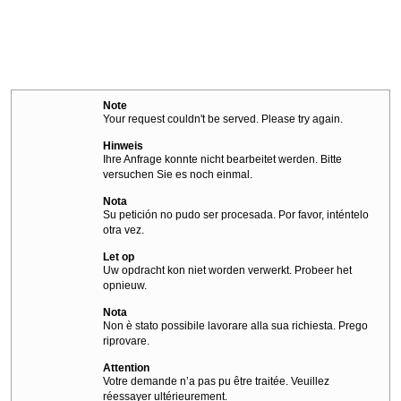
Note
Your request couldn't be served. Please try again.
Hinweis
Ihre Anfrage konnte nicht bearbeitet werden. Bitte
versuchen Sie es noch einmal.
Nota
Su petición no pudo ser procesada. Por favor, inténtelo
otra vez.
Let op
Uw opdracht kon niet worden verwerkt. Probeer het
opnieuw.
Nota
Non è stato possibile lavorare alla sua richiesta. Prego
riprovare.
Attention
Votre demande n’a pas pu être traitée. Veuillez
réessayer ultérieurement.