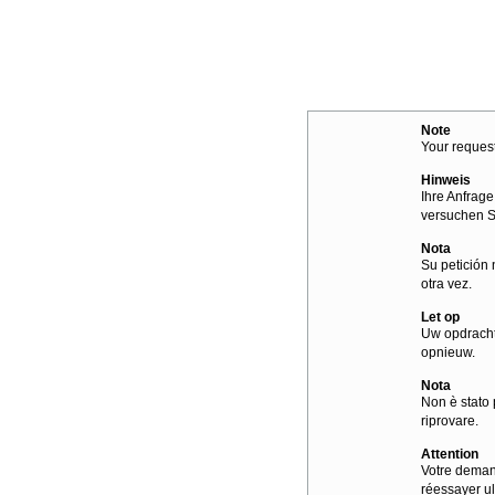
Note
Your request
Hinweis
Ihre Anfrage
versuchen S
Nota
Su petición 
otra vez.
Let op
Uw opdracht
opnieuw.
Nota
Non è stato 
riprovare.
Attention
Votre demand
réessayer ul