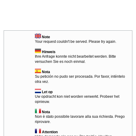
Note
Your request couldn't be served. Please try again.
Hinweis
Ihre Anfrage konnte nicht bearbeitet werden. Bitte
versuchen Sie es noch einmal.
Nota
Su petición no pudo ser procesada. Por favor, inténtelo
otra vez.
Let op
Uw opdracht kon niet worden verwerkt. Probeer het
opnieuw.
Nota
Non è stato possibile lavorare alla sua richiesta. Prego
riprovare.
Attention