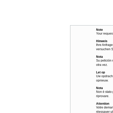
Note
Your request
Hinweis
Ihre Anfrage
versuchen S
Nota
Su petición 
otra vez.
Let op
Uw opdracht
opnieuw.
Nota
Non è stato 
riprovare.
Attention
Votre demand
réessayer ul