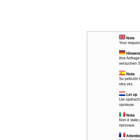
Note
Your request
Hinwei
Ihre Anfrage
versuchen S
Nota
Su petición 
otra vez.
Let op
Uw opdracht
opnieuw.
Nota
Non è stato 
riprovare.
Attenti