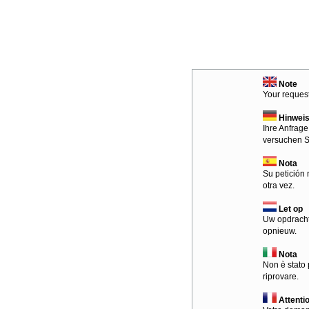
Note
Your request
Hinwei
Ihre Anfrage
versuchen S
Nota
Su petición 
otra vez.
Let op
Uw opdracht
opnieuw.
Nota
Non è stato 
riprovare.
Attenti