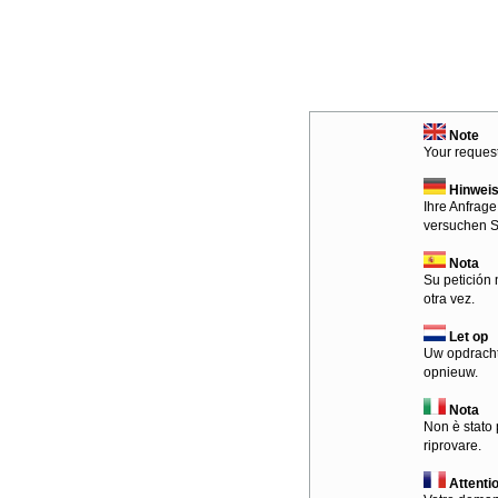
Note
Your request
Hinwei
Ihre Anfrage
versuchen S
Nota
Su petición 
otra vez.
Let op
Uw opdracht
opnieuw.
Nota
Non è stato 
riprovare.
Attenti