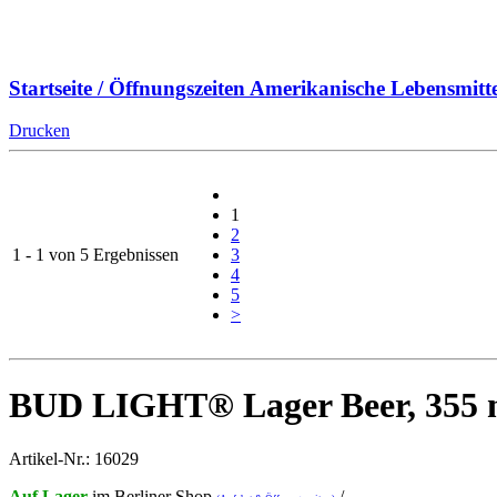
Startseite / Öffnungszeiten
Amerikanische Lebensmitte
Drucken
1
2
1 - 1 von 5 Ergebnissen
3
4
5
>
BUD LIGHT® Lager Beer, 355 ml-
Artikel-Nr.: 16029
Auf Lager
im Berliner Shop
/