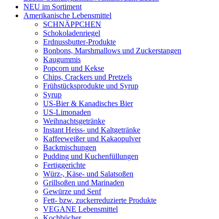
NEU im Sortiment
Amerikanische Lebensmittel
SCHNÄPPCHEN
Schokoladenriegel
Erdnussbutter-Produkte
Bonbons, Marshmallows und Zuckerstangen
Kaugummis
Popcorn und Kekse
Chips, Crackers und Pretzels
Frühstücksprodukte und Syrup
Syrup
US-Bier & Kanadisches Bier
US-Limonaden
Weihnachtsgetränke
Instant Heiss- und Kaltgetränke
Kaffeeweißer und Kakaopulver
Backmischungen
Pudding und Kuchenfüllungen
Fertiggerichte
Würz-, Käse- und Salatsoßen
Grillsoßen und Marinaden
Gewürze und Senf
Fett- bzw. zuckerreduzierte Produkte
VEGANE Lebensmittel
Kochbücher