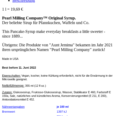
Beschreibung
1 l = 19,69 €
Pearl Milling Company™ Original Syrup.
Der beliebte Sirup für Pfannkuchen, Waffeln und Co.
This Pancake-Syrup make everyday breakfasts a little sweeter -
since 1889...
Übrigens: Die Produkte von "Aunt Jemima" bekamen im Jahr 2021
ihren ursprünglichen Namen "Pearl Milling Company" zurück!
Made in USA
Best before 11. Juni 2022
Eigenschaften:
Vegan, kosher, keine Kühlung erforderlich, nicht für die Erwärmung in der
Mikrowelle geeignet.
Nettofüllmenge:
355 ml (12 fl oz.)
Zutaten:
Glukosesirup, Fruktose-Glukosesirup, Wasser, Stabilisator E 460, Farbstoff E
150a, Salz, natürliches und künstliches Aroma, Konservierungsmittel (E 211, E 200),
Antioxidationsmittel E 452.
Nährwertangaben
je 100 ml
Brennwert
1397 kJ