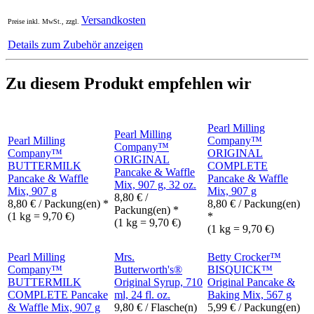
Versandkosten
Preise inkl. MwSt., zzgl.
Details zum Zubehör anzeigen
Zu diesem Produkt empfehlen wir
Pearl Milling
Pearl Milling
Pearl Milling
Company™
Company™
Company™
ORIGINAL
ORIGINAL
BUTTERMILK
COMPLETE
Pancake & Waffle
Pancake & Waffle
Pancake & Waffle
Mix, 907 g, 32 oz.
Mix, 907 g
Mix, 907 g
8,80
€
/
8,80
€
/ Packung(en) *
8,80
€
/ Packung(en)
Packung(en) *
(1 kg = 9,70 €)
*
(1 kg = 9,70 €)
(1 kg = 9,70 €)
Pearl Milling
Mrs.
Betty Crocker™
Company™
Butterworth's®
BISQUICK™
BUTTERMILK
Original Syrup, 710
Original Pancake &
COMPLETE Pancake
ml, 24 fl. oz.
Baking Mix, 567 g
& Waffle Mix, 907 g
9,80
€
/ Flasche(n)
5,99
€
/ Packung(en)