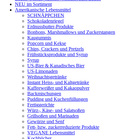
NEU im Sortiment
Amerikanische Lebensmittel
SCHNÄPPCHEN
Schokoladenriegel
Erdnussbutter-Produkte
Bonbons, Marshmallows und Zuckerstangen
Kaugummis
Popcorn und Kekse
Chips, Crackers und Pretzels
Frühstücksprodukte und Syrup
Syrup
US-Bier & Kanadisches Bier
US-Limonaden
Weihnachtsgetränke
Instant Heiss- und Kaltgetränke
Kaffeeweißer und Kakaopulver
Backmischungen
Pudding und Kuchenfüllungen
Fertiggerichte
Würz-, Käse- und Salatsoßen
Grillsoßen und Marinaden
Gewürze und Senf
Fett- bzw. zuckerreduzierte Produkte
VEGANE Lebensmittel
Kochbücher