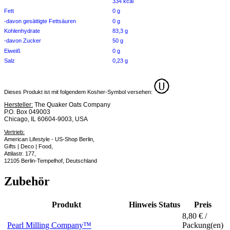
334 kcal
Fett
0 g
-davon gesättigte Fettsäuren
0 g
Kohlenhydrate
83,3 g
-davon Zucker
50 g
Eiweiß
0 g
Salz
0,23 g
Dieses Produkt ist mit folgendem Kosher-Symbol versehen:
Hersteller:
The Quaker Oats Company
P.O. Box 049003
Chicago, IL 60604-9003, USA
Vertrieb:
American Lifestyle - US-Shop Berlin,
Gifts | Deco | Food,
Attilastr. 177,
12105 Berlin-Tempelhof, Deutschland
Zubehör
Produkt
Hinweis
Status
Preis
8,80 € /
Pearl Milling Company™
Packung(en)