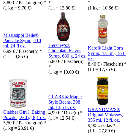
8,80
€
/ Packung(en) *
*
*
(1 kg = 9,70 €)
(1 l = 13,80 €)
(1 kg = 10,56 €)
Mississippi Belle®
Pancake Syrup, 710
Hershey's®
ml, 24 fl oz.
Karo® Light Corn
Chocolate Flavor
6,99
€
/ Flasche(n) *
Syrup, 473 ml, 16 fl
Syrup, 680 g, 24 oz.
(1 l = 9,85 €)
oz.
6,80
€
/ Flasche(n)
8,40
€
/ Flasche(n) *
*
(1 l = 17,76 €)
(1 kg = 10,00 €)
CLARK® Maple
Style Beans, 398
ml, 13,5 fl. oz.
GRANDMA'S®
Clabber Girl® Baking
4,99
€
/ Dose(n) *
Original Molasses,
Powder, 230 g, 8,1 oz.
(1 l = 12,54 €)
355 ml, 12 fl. oz.
5,50
€
/ Packung(en) *
9,90
€
/ Glas *
(1 kg = 23,91 €)
(1 l = 27,89 €)