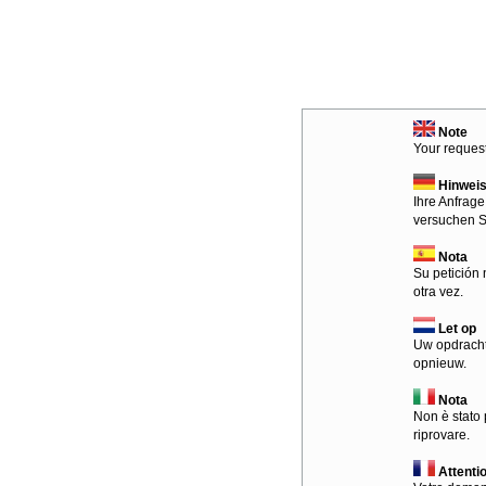
Note
Your request
Hinwei
Ihre Anfrage
versuchen S
Nota
Su petición 
otra vez.
Let op
Uw opdracht
opnieuw.
Nota
Non è stato 
riprovare.
Attenti