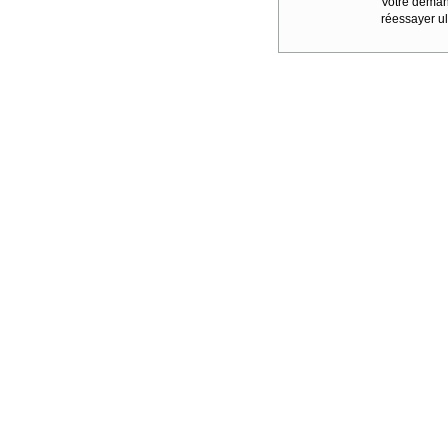
Votre demand
réessayer ul