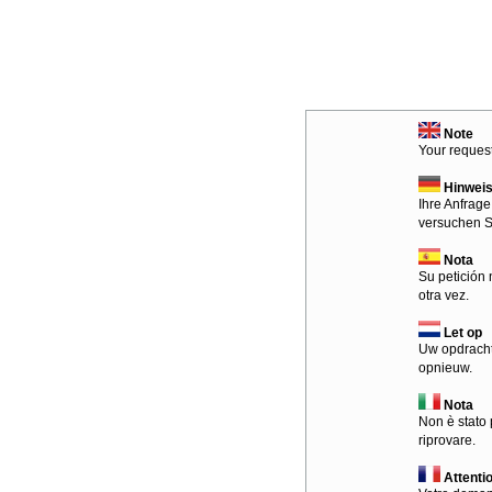
Note
Your request
Hinwei
Ihre Anfrage
versuchen S
Nota
Su petición 
otra vez.
Let op
Uw opdracht
opnieuw.
Nota
Non è stato 
riprovare.
Attenti